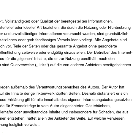
t, Vollständigkeit oder Qualität der bereitgestellten Informationen.
ieller oder ideeller Art beziehen, die durch die Nutzung oder Nichtnutzung
er und unvollständiger Informationen verursacht wurden, sind grundsätzlich
ätzliches oder grob fahrlässiges Verschulden vorliegt. Alle Angebote sind
klich vor, Teile der Seiten oder das gesamte Angebot ohne gesonderte
entlichung zeitweise oder endgültig einzustellen. Der Betreiber des Internet-
 für die „eigenen“ Inhalte, die er zur Nutzung bereithält, nach den
 sind Querverweise („Links“) auf die von anderen Anbietern bereitgehaltenen
) liegen außerhalb des Verantwortungsbereiches des Autors. Der Autor hat
uf die Inhalte der gelinkten/verknüpften Seiten. Deshalb distanziert er sich
iese Erklärung gilt für alle innerhalb des eigenen Internetangebotes gesetzten
owie für Fremdeinträge in vom Autor eingerichteten Gästebüchern,
ehlerhafte oder unvollständige Inhalte und insbesondere für Schäden, die aus
en entstehen, haftet allein der Anbieter der Seite, auf welche verwiesen
chung lediglich verweist.