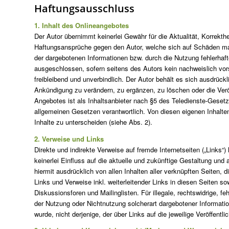
Haftungsausschluss
1. Inhalt des Onlineangebotes
Der Autor übernimmt keinerlei Gewähr für die Aktualität, Korrekthei
Haftungsansprüche gegen den Autor, welche sich auf Schäden mater
der dargebotenen Informationen bzw. durch die Nutzung fehlerhaft
ausgeschlossen, sofern seitens des Autors kein nachweislich vors
freibleibend und unverbindlich. Der Autor behält es sich ausdrüc
Ankündigung zu verändern, zu ergänzen, zu löschen oder die Veröff
Angebotes ist als Inhaltsanbieter nach §5 des Teledienste-Gesetzes
allgemeinen Gesetzen verantwortlich. Von diesen eigenen Inhalten
Inhalte zu unterscheiden (siehe Abs. 2).
2. Verweise und Links
Direkte und indirekte Verweise auf fremde Internetseiten („Links“
keinerlei Einfluss auf die aktuelle und zukünftige Gestaltung und a
hiermit ausdrücklich von allen Inhalten aller verknüpften Seiten, d
Links und Verweise inkl. weiterleitender Links in diesen Seiten s
Diskussionsforen und Mailinglisten. Für illegale, rechtswidrige, f
der Nutzung oder Nichtnutzung solcherart dargebotener Information
wurde, nicht derjenige, der über Links auf die jeweilige Veröffentli