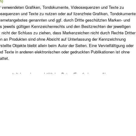
n)
e der verwendeten Grafiken, Tondokumente, Videosequenzen und Texte zu
osequenzen und Texte zu nutzen oder auf lizenzfreie Grafiken, Tondokumente
ternetangebotes genannten und ggf. durch Dritte geschützten Marken- und
jeweils gültigen Kennzeichenrechts und den Besitzrechten der jeweiligen
 nicht der Schluss zu ziehen, dass Markenzeichen nicht durch Rechte Dritter
n an Produkten sind ohne Absicht auf Unterlassung der Kennzeichnung
stellte Objekte bleibt allein beim Autor der Seiten. Eine Vervielfältigung oder
Texte in anderen elektronischen oder gedruckten Publikationen ist ohne
attet.
abe persönlicher oder geschäftlicher Daten (Emailadressen, Namen,
ns des Nutzers auf ausdrücklich freiwilliger Basis. Die Inanspruchnahme und
lich und zumutbar – auch ohne Angabe solcher Daten bzw. unter Angabe
betrachten, von dem aus auf diese Seite verwiesen wurde. Sofern Teile oder
cht, nicht mehr oder nicht vollständig entsprechen sollten, bleiben die
 davon unberührt.