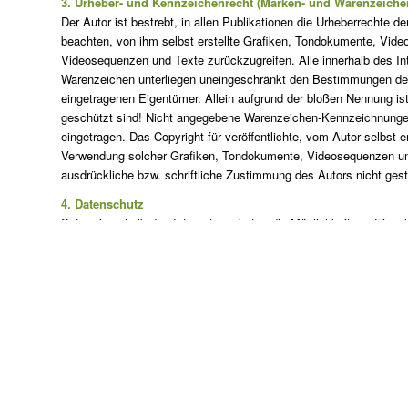
3. Urheber- und Kennzeichenrecht (Marken- und Warenzeiche
Der Autor ist bestrebt, in allen Publikationen die Urheberrecht
beachten, von ihm selbst erstellte Grafiken, Tondokumente, Vide
Videosequenzen und Texte zurückzugreifen. Alle innerhalb des In
Warenzeichen unterliegen uneingeschränkt den Bestimmungen des 
eingetragenen Eigentümer. Allein aufgrund der bloßen Nennung ist
geschützt sind! Nicht angegebene Warenzeichen-Kennzeichnunge
eingetragen. Das Copyright für veröffentlichte, vom Autor selbst er
Verwendung solcher Grafiken, Tondokumente, Videosequenzen und 
ausdrückliche bzw. schriftliche Zustimmung des Autors nicht gest
4. Datenschutz
Sofern innerhalb des Internetangebotes die Möglichkeit zur Eing
Anschriften) besteht, so erfolgt die Preisgabe dieser Daten seite
Bezahlung aller angebotenen Dienste ist – soweit technisch mög
anonymisierter Daten oder eines Pseudonyms gestattet.
Weiter Informationen finden Sie unter der Datenschutzerklärung
5. Rechtswirksamkeit dieses Haftungsausschlusses
Dieser Haftungsausschluss ist als Teil des Internetangebotes zu 
einzelne Formulierungen dieses Textes der geltenden Rechtslage ni
übrigen Teile des Dokumentes in ihrem Inhalt und ihrer Gültigkeit