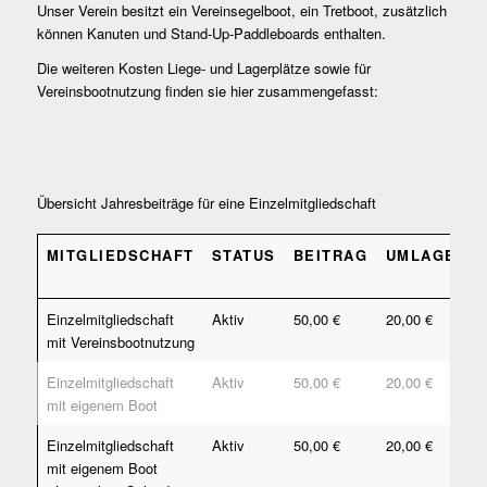
Unser Verein besitzt ein Vereinsegelboot, ein Tretboot, zusätzlich
können Kanuten und Stand-Up-Paddleboards enthalten.
Die weiteren Kosten Liege- und Lagerplätze sowie für
Vereinsbootnutzung finden sie hier zusammengefasst:
Übersicht Jahresbeiträge für eine Einzelmitgliedschaft
MITGLIEDSCHAFT
STATUS
BEITRAG
UMLAGE
W
MITGLIEDSCHAFT
STATUS
BEITRAG
UMLAGE
W
Einzelmitgliedschaft
Aktiv
50,00 €
20,00 €
mit Vereinsbootnutzung
Einzelmitgliedschaft
Aktiv
50,00 €
20,00 €
9
mit eigenem Boot
€
Einzelmitgliedschaft
Aktiv
50,00 €
20,00 €
9
mit eigenem Boot
€