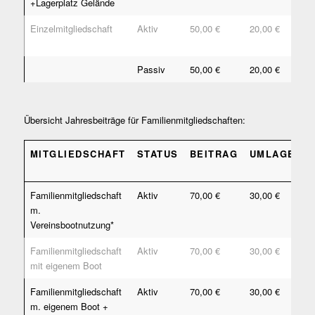
+Lagerplatz Gelände
Einzelmitgliedschaft
Aktiv
50,00 €
20,00 €
9
€
Passiv
50,00 €
20,00 €
-
Übersicht Jahresbeiträge für Familienmitgliedschaften:
MITGLIEDSCHAFT
STATUS
BEITRAG
UMLAGE
W
MITGLIEDSCHAFT
STATUS
BEITRAG
UMLAGE
W
Familienmitgliedschaft
Aktiv
70,00 €
30,00 €
-
m.
Vereinsbootnutzung*
Familienmitgliedschaft
Aktiv
70,00 €
30,00 €
9
mit eigenem Boot
€
Familienmitgliedschaft
Aktiv
70,00 €
30,00 €
9
m. eigenem Boot +
€