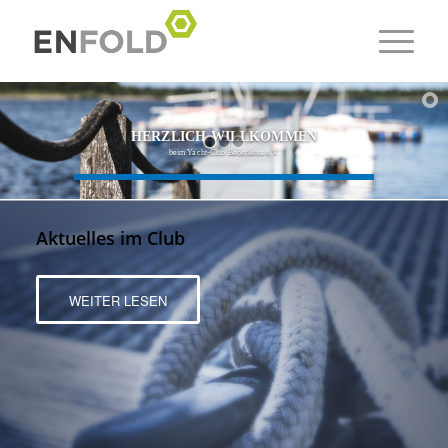
HERZLICH WILLKOMMEN
beim Yacht-Club Bederkesa e.V.
Aktuelles im Club
WEITER LESEN