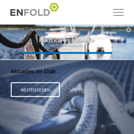
HERZLICH WILLKOMMEN
beim Yacht-Club Bederkesa e.V.
Aktuelles im Club
WEITER LESEN